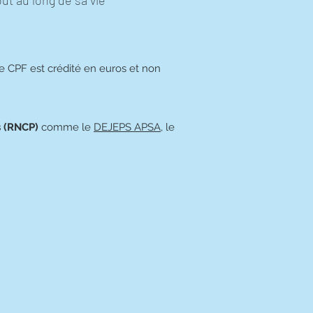
out au long de sa vie
 le CPF est crédité en euros et non
s (RNCP)
comme le
DEJEPS APSA
, le