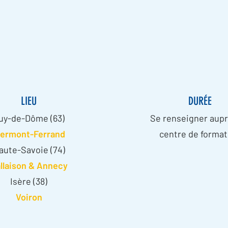
LIEU
DURÉE
uy-de-Dôme (63)
Se renseigner aupr
lermont-Ferrand
centre de format
aute-Savoie (74)
llaison & Annecy
Isère (38)
Voiron