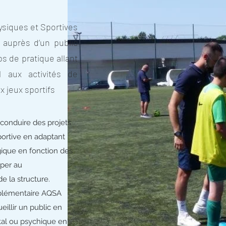
ysiques et Sportives
rs auprès d’un public
s de pratique allant
el aux activités de
x jeux sportifs
onduire des projets
portive en adaptant
que en fonction des
iper au
 la structure.
plémentaire AQSA
eillir un public en
tal ou psychique en