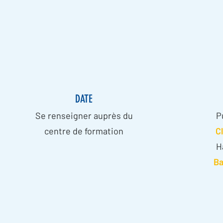
DATE
Se renseigner auprès du
P
centre de formation
C
H
Ba